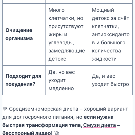
Много
Мощный
клетчатки, но
детокс за счёт
присутствуют
клетчатки,
Очищение
жиры и
антиоксиданто
организма
углеводы,
в и большого
замедляющие
количества
детокс
жидкости
Да, но вес
Подходит для
Да, и вес
уходит
похудения?
уходит быстро
медленно
💚 Средиземноморская диета – хороший вариант
для долгосрочного питания, но
если нужна
быстрая трансформация тела,
Смузи диета
–
бесспорный лидер!
🚀