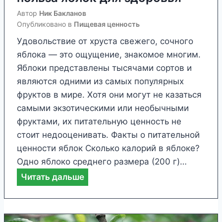
п
п
Автор
Ник Бакланов
и
о
Опубликовано в
Пищевая ценность
т
л
Удовольствие от хруста свежего, сочного
а
ь
яблока — это ощущение, знакомое многим.
т
з
Яблоки представлены тысячами сортов и
е
а
являются одними из самых популярных
л
с
фруктов в мире. Хотя они могут не казаться
ь
е
самыми экзотическими или необычными
н
л
фруктами, их питательную ценность не
о
ь
стоит недооценивать. Факты о питательной
й
д
ценности яблок Сколько калорий в яблоке?
ц
е
Одно яблоко среднего размера (200 г)…
е
р
Ф
Читать дальше
н
е
а
н
я
к
о
д
т
с