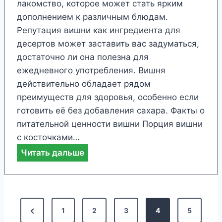
и
лакомство, которое может стать ярким
з
и
дополнением к различным блюдам.
д
п
Репутация вишни как ингредиента для
о
о
десертов может заставить вас задуматься,
р
л
достаточно ли она полезна для
о
ь
ежедневного употребления. Вишня
в
з
действительно обладает рядом
ь
а
преимуществ для здоровья, особенно если
я
я
готовить её без добавления сахара. Факты о
б
питательной ценности вишни Порция вишни
л
с косточками…
о
Ф
Читать дальше
к
а
д
к
л
т
я
П
ы
P
1
2
3
4
5
з
о