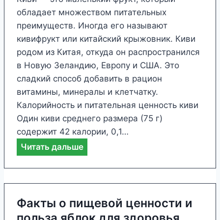
а
и
обладает множеством питательных
т
р
преимуществ. Иногда его называют
е
а
кивифрукт или китайский крыжовник. Киви
л
д
родом из Китая, откуда он распространился
ь
л
в Новую Зеландию, Европу и США. Это
н
я
сладкий способ добавить в рацион
о
з
витамины, минералы и клетчатку.
й
д
Калорийность и питательная ценность киви
ц
о
Один киви среднего размера (75 г)
е
р
содержит 42 калории, 0,1…
н
о
Ф
Читать дальше
н
в
а
о
ь
к
с
я
т
т
ы
Факты о пищевой ценности и
и
о
польза яблок для здоровья
и