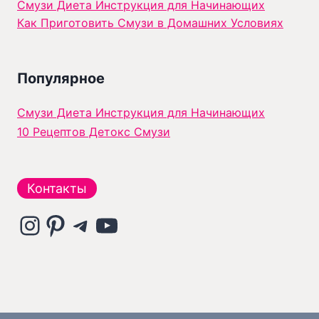
с
Смузи Диета Инструкция для Начинающих
и
т
Как Приготовить Смузи в Домашних Условиях
с
и
и
е
Популярное
п
о
й
Смузи Диета Инструкция для Начинающих
л
10 Рецептов Детокс Смузи
ь
з
а
Контакты
в
и
Instagram
Pinterest
Telegram
YouTube
ш
н
и
д
л