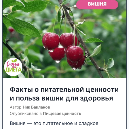
л
ы
т
я
о
и
з
п
и
д
и
п
о
щ
о
р
е
л
о
в
ь
в
о
з
ь
й
е
я
ц
к
е
и
Факты о питательной ценности
н
в
и польза вишни для здоровья
н
и
о
Автор
Ник Бакланов
д
с
Опубликовано в
Пищевая ценность
л
т
Вишня — это питательное и сладкое
я