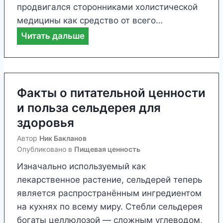
продвигался сторонниками холистической
н
медицины как средство от всего…
н
Ф
Читать дальше
о
а
с
к
т
т
и
ы
Факты о питательной ценности
и
о
и польза сельдерея для
п
п
о
здоровья
и
л
Автор
Ник Бакланов
щ
ь
Опубликовано в
Пищевая ценность
е
з
Изначально используемый как
в
е
лекарственное растение, сельдерей теперь
о
б
является распространённым ингредиентом
й
у
на кухнях по всему миру. Стебли сельдерея
ц
л
богаты целлюлозой — сложным углеводом,