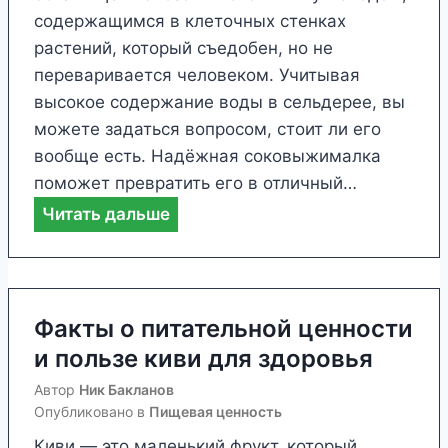
е
г
содержащимся в клеточных стенках
н
у
растений, который съедобен, но не
н
р
переваривается человеком. Учитывая
о
а
высокое содержание воды в сельдерее, вы
с
д
можете задаться вопросом, стоит ли его
т
л
вообще есть. Надёжная соковыжималка
и
я
поможет превратить его в отличный…
и
з
Ф
Читать дальше
п
д
а
о
о
к
л
р
т
ь
о
ы
Факты о питательной ценности
з
в
о
е
и пользе киви для здоровья
ь
п
к
я
Автор
Ник Бакланов
и
е
Опубликовано в
Пищевая ценность
т
ф
Киви — это маленький фрукт, который