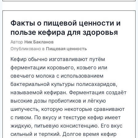
к
т
ы
Факты о пищевой ценности и
о
пользе кефира для здоровья
п
Автор
Ник Бакланов
и
Опубликовано в
Пищевая ценность
т
Кефир обычно изготавливают путём
а
ферментации коровьего, козьего или
т
овечьего молока с использованием
е
бактериальной культуры полисахаридов,
л
называемой кефиран. Ферментация создаёт
ь
высокие дозы пробиотиков и лёгкую
н
шипучесть, которую некоторые сравнивают
о
с пивом. По вкусу и текстуре кефир имеет
й
жидкую, питьевую консистенцию. Его вкус
ц
сильный и терпкий. Долгое время кефир
е