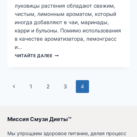
луковицы растения обладают свежим,
чистым, лимонным ароматом, который
иногда добавляют в чаи, маринады,
карри и бульоны. Помимо использования
в качестве ароматизатора, лемонграсс
и…
ПОЛЬЗА
ЧИТАЙТЕ ДАЛЕЕ
ЛЕМОНГРАССА
ДЛЯ
ЗДОРОВЬЯ
Навигация
Предыдущая
1
2
3
4
по
страница
страницам
Миссия Смузи Диеты™
Мы упрощаем здоровое питание, делая процесс