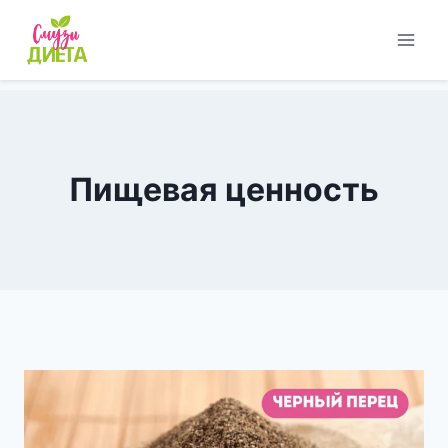
Перейти
к
содержимому
Пищевая ценность